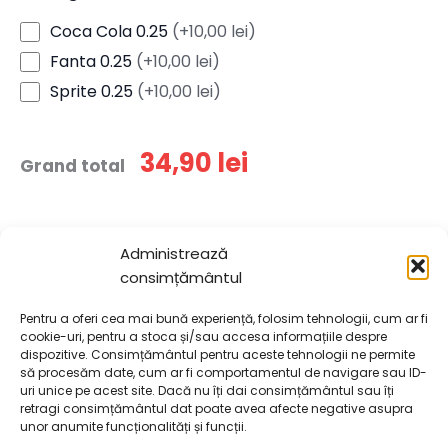
Coca Cola 0.25
(+10,00 lei)
Fanta 0.25
(+10,00 lei)
Sprite 0.25
(+10,00 lei)
34,90 lei
Grand total
Cantitate
Adaugă în coș
-
+
Administrează
Tonno
consimțământul
Pentru a oferi cea mai bună experiență, folosim tehnologii, cum ar fi
Alergeni:
gluten
lactate
peste
sulftiti
cookie-uri, pentru a stoca și/sau accesa informațiile despre
dispozitive. Consimțământul pentru aceste tehnologii ne permite
Consultă lista de alergeni
să procesăm date, cum ar fi comportamentul de navigare sau ID-
uri unice pe acest site. Dacă nu îți dai consimțământul sau îți
retragi consimțământul dat poate avea afecte negative asupra
unor anumite funcționalități și funcții.
Descriere
Declaratii nutritionale