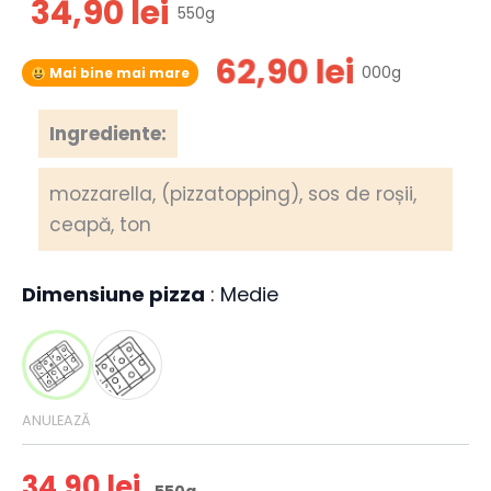
34,90
lei
550g
62,90
lei
000g
Mai bine mai mare
Ingrediente:
mozzarella, (pizzatopping), sos de roșii,
ceapă, ton
Dimensiune pizza
Medie
ANULEAZĂ
34,90
lei