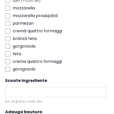
ton
(+5,50 lei)
mozzarella
mozzarella proaspătă
parmezan
cremă quattro formaggi
brânză feta
gorgonzola
feta
crema quattro formaggi
gorognzola
Scoate ingrediente
ex: ciuperci, rosii, etc
Adauga bautura