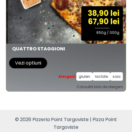
pagina
38,90 lei
produsului.
67,90 lei
650g / 000g
QUATTRO STAGGIONI
Acest
Vezi optiuni
produs
are
Alergeni:
gluten
lactate
soia
mai
Consultă lista de alergeni
multe
variații.
Opțiunile
pot
© 2026 Pizzeria Point Targoviste | Pizza Point
fi
Targoviste