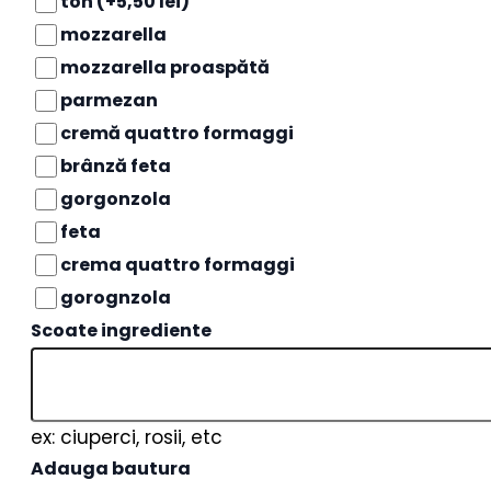
ton
(+5,50 lei)
mozzarella
mozzarella proaspătă
parmezan
cremă quattro formaggi
brânză feta
gorgonzola
feta
crema quattro formaggi
gorognzola
Scoate ingrediente
ex: ciuperci, rosii, etc
Adauga bautura