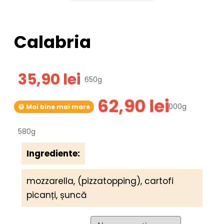
Calabria
35,90
lei
650g
62,90
lei
000g
😃 Mai bine mai mare
580g
Ingrediente:
mozzarella, (pizzatopping), cartofi
picanți, șuncă