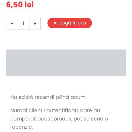
6,50
lei
Cantitate
Adaugă în coș
-
+
Bergenbier
Descriere
Declaratii nutritionale
Recenzii (0)
Nu există recenzii până acum.
Numai clienții autentificați, care au
cumpărat acest produs, pot să scrie o
recenzie.