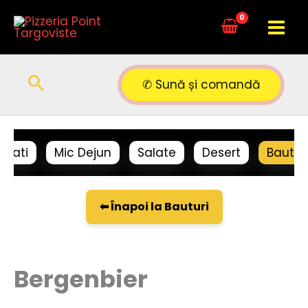
Skip
to
content
Search
✆ Sună și comandă
litati
Mic Dejun
Salate
Desert
Bautur
⬅ Înapoi la Bauturi
Bergenbier