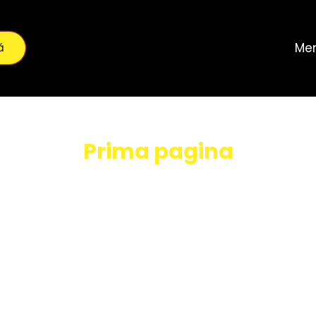
ă
Me
Prima pagina